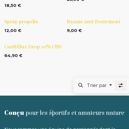
18,50
€
Spray propolis
Baume anti-frottement
12,00
€
9,00
€
CanRElax Drop 10% CBD
64,90
€
Trier par
Conçu
pour les sportifs et amateurs nature