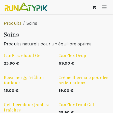
Se rendre au contenu
Produits
Soins
Soins
Produits naturels pour un équilibre optimal.
CanFlex chaud Gel
CanFlex Drop
25,90
€
69,90
€
Beez'nergy friction
Crème thermale pour les
tonique +
articulations
15,00
€
19,00
€
Gel thermique Jambes
CanFlex froid Gel
fraîches
25,90
€