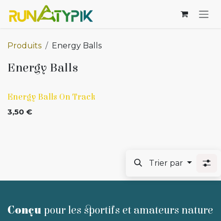
Se rendre au contenu
Produits
Energy Balls
Energy Balls
Nouveau, Belge !!!
Energy Balls On Track
3,50
€
Trier par
Conçu
pour les sportifs et amateurs nature