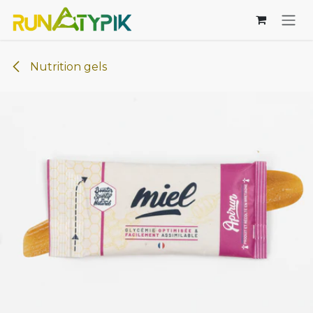
Se rendre au contenu
Nutrition gels