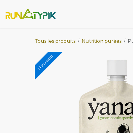
Se rendre au contenu
Accueil
Runatypik
La b
Tous les produits
Nutrition purées
Pu
Nouveau !