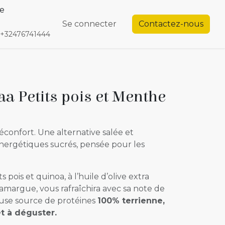
te
endez-vous
Contactez-nous
Se connecter
Contactez-nous
+32476741444
a Petits pois et Menthe
réconfort. Une alternative salée et
énergétiques sucrés, pensée pour les
 pois et quinoa, à l’huile d’olive extra
Camargue, vous rafraîchira avec sa note de
use source de protéines
100% terrienne,
et à déguster.