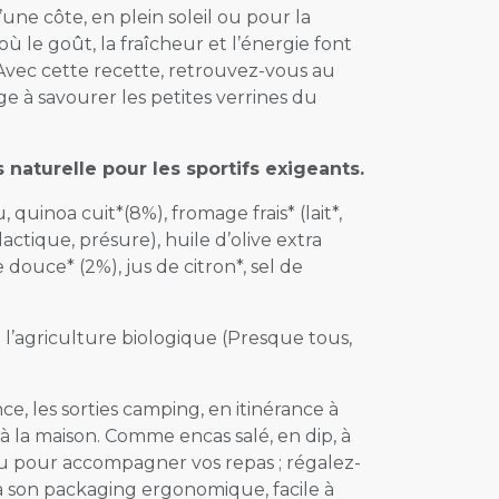
une côte, en plein soleil ou pour la
 où le goût, la fraîcheur et l’énergie font
 Avec cette recette, retrouvez-vous au
ge à savourer les petites verrines du
s naturelle pour les sportifs exigeants.
, quinoa cuit*(8%), fromage frais* (lait*,
lactique, présure), huile d’olive extra
douce* (2%), jus de citron*, sel de
e l’agriculture biologique (Presque tous,
e, les sorties camping, en itinérance à
à la maison. Comme encas salé, en dip, à
ou pour accompagner vos repas ; régalez-
à son packaging ergonomique, facile à