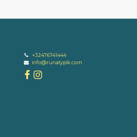
+32476741444
info@runatypik.com