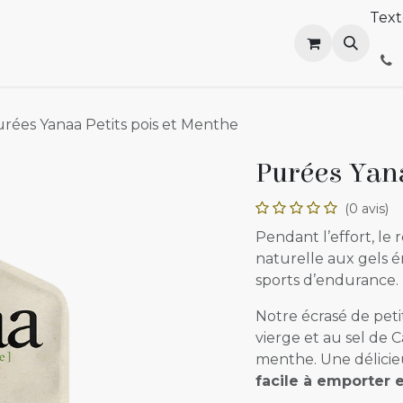
Tex
outik
Distribution
Événements
Le blog atypik
R
rées Yanaa Petits pois et Menthe
Purées Yana
(0 avis)
Pendant l’effort, le 
naturelle aux gels 
sports d’endurance.
Notre écrasé de petits
vierge et au sel de 
menthe. Une délicie
facile à emporter 