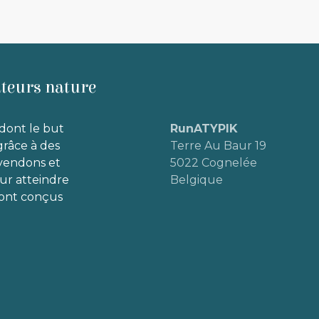
ateurs nature
dont le but
RunATYPIK
grâce à des
Terre Au Baur 19
 vendons et
5022 Cognelée
our atteindre
Belgique
 sont conçus