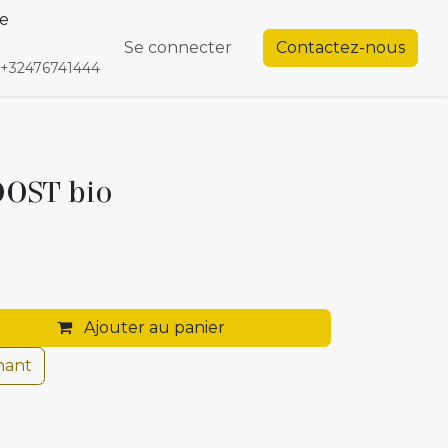
te
endez-vous
Contactez-nous
Se connecter
Contactez-nous
+32476741444
OOST bio
Ajouter au panier
nant