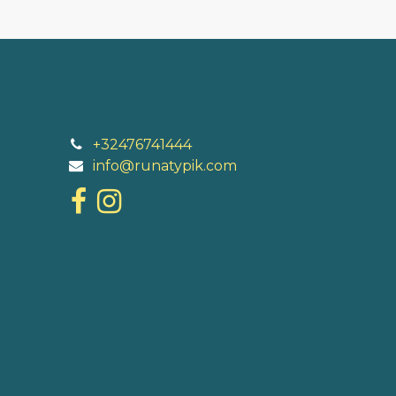
+32476741444
info@runatypik.com