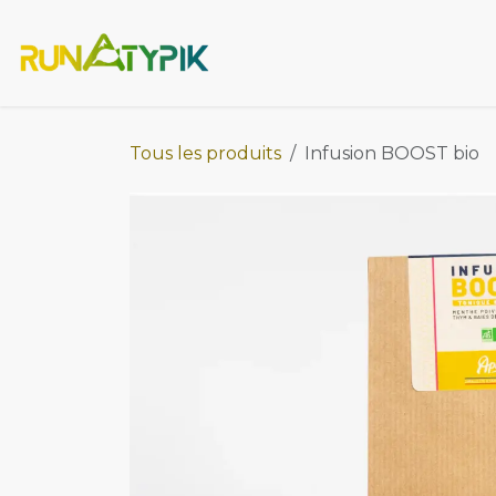
Se rendre au contenu
Accueil
Runatypik
La b
Tous les produits
Infusion BOOST bio