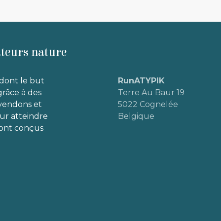
ateurs nature
dont le but
RunATYPIK
grâce à des
Terre Au Baur 19
 vendons et
5022 Cognelée
our atteindre
Belgique
 sont conçus