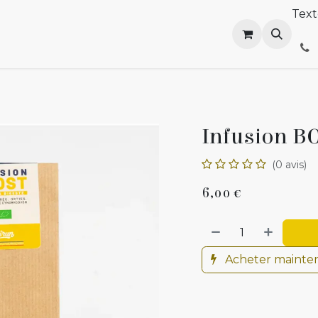
Tex
outik
Distribution
Événements
Le blog atypik
R
Infusion B
(0 avis)
6,00
€
Acheter mainte