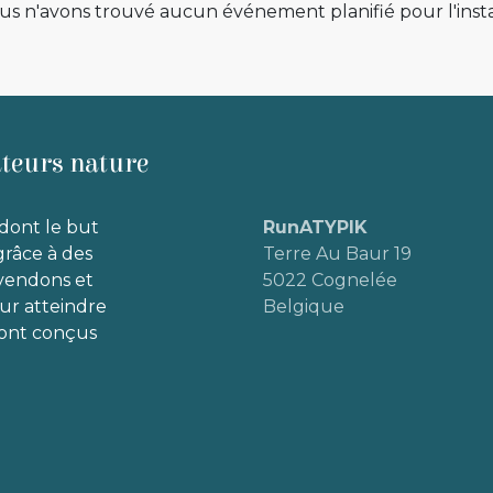
us n'avons trouvé aucun événement planifié pour l'insta
ateurs nature
dont le but
RunATYPIK
grâce à des
Terre Au Baur 19
 vendons et
5022 Cognelée
our atteindre
Belgique
 sont conçus