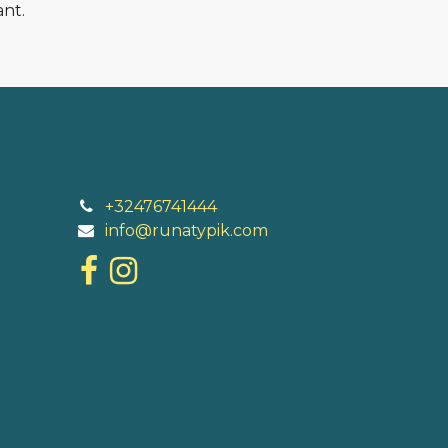
nt.
+32476741444
info@runatypik.com