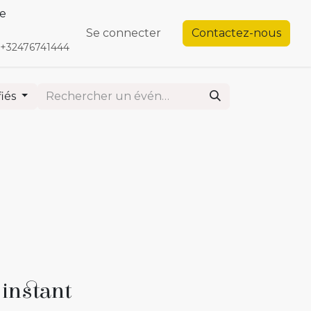
te
endez-vous
Contactez-nous
Se connecter
Contactez-nous
+32476741444
fiés
'instant