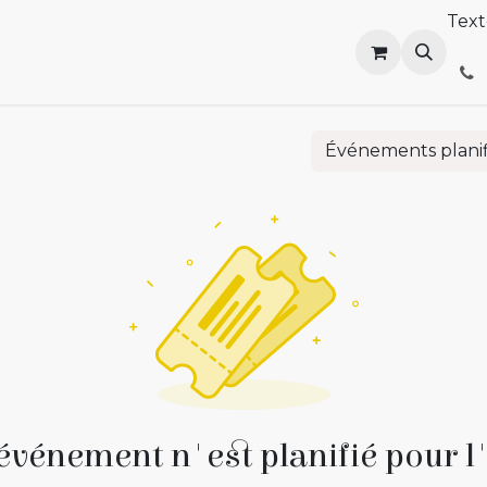
Tex
outik
Distribution
Événements
Le blog atypik
R
Événements plani
vénement n'est planifié pour l