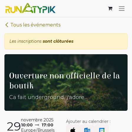
Se rendre au contenu
Tous les événements
Les inscriptions
sont clôturées
Ouverture non officielle de la
boutik
Ca fait underground, j'adore...
novembre 2025
Ajouter au calendrier :
29
10:00
17:00
Europe/Brussels