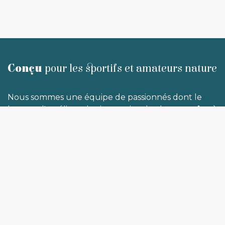
Conçu
pour les sportifs et amateurs nature
Nous sommes une équipe de passionnés dont le
but est d'améliorer la vie sportive de chacun grâce à
des produits les plus naturels possible. Nous
vendons et distribuons de la gastronomie sportive
pour atteindre vos objectifs et vos projets. Nos
produits sont conçus pour toutes et tous.
Horaires d'ouverture de la boutik:
Du lundi au vendredi: sur rendez-vous
Samedi: 10h à 14h