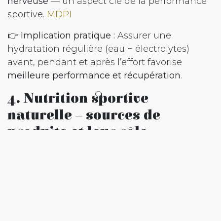
nerveuse
— un aspect clé de la performance
sportive.
MDPI
👉
Implication pratique :
Assurer une
hydratation régulière (eau + électrolytes)
avant, pendant et après l’effort favorise
meilleure performance et récupération
.
4. Nutrition sportive
naturelle – sources de
produits et leur rôle
Nutrition sportive naturelle (ex :
Apirun)
➡️ Certaines marques comme
Apirun
développent des produits de nutrition
sportive basés sur des ingrédients naturels